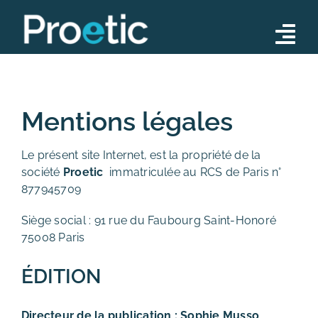
Skip
to
Tog
content
Nav
Conseil
Opérations
Mentions légales
Formations
Le présent site Internet, est la propriété de la
société
Proetic
immatriculée au RCS de Paris n°
Notre équipe
877945709
Actualités
Siège social : 91 rue du Faubourg Saint-Honoré
75008 Paris
Contact
ÉDITION
Directeur de la publication : Sophie Musso