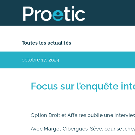
Skip
to
content
Toutes les actualités
octobre 17, 2024
Focus sur l’enquête i
Option Droit et Affaires publie une interv
Avec Margot Gibergues-Sève, counsel chez 