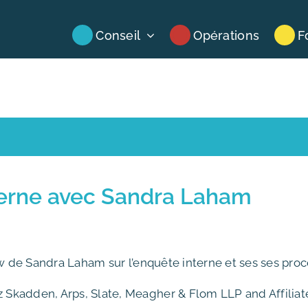
Conseil
Opérations
F
nterne avec Sandra Laham
iew de Sandra Laham sur l’enquête interne et ses ses pro
Skadden, Arps, Slate, Meagher & Flom LLP and Affiliat