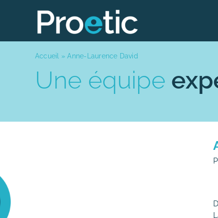
Skip
to
content
Accueil
»
Anne-Laurence David
Une équipe
exp
P
D
L