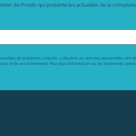
tter de Proetic qui présente les actualités de la complianc
sponsables de traitement conjoints, collectent vos données personnelles afin de
oetic et de ses évènements. Pour plus d'information sur les traitements opéré