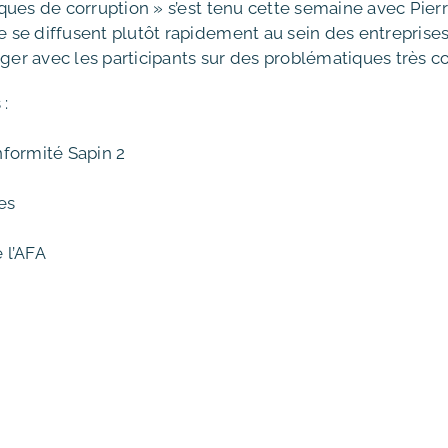
es de corruption » s’est tenu cette semaine avec Pierre
 se diffusent plutôt rapidement au sein des entrepris
nger avec les participants sur des problématiques très c
 :
nformité Sapin 2
es
 l’AFA