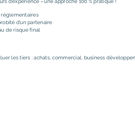
urs d’expérience = une approche 100 % pratique !
s réglementaires
probité d’un partenaire
au de risque final
uer les tiers : achats, commercial, business développe