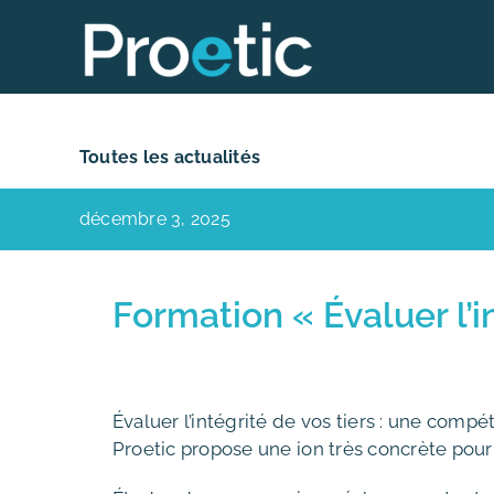
Skip
to
content
Toutes les actualités
décembre 3, 2025
Formation « Évaluer l’i
Évaluer l’intégrité de vos tiers : une comp
Proetic propose une ion très concrète pour 