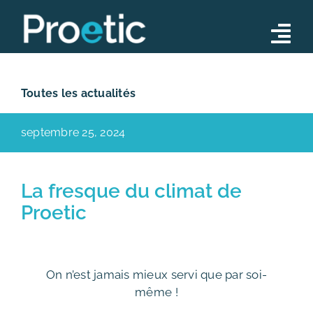
Skip
to
Tog
content
Nav
Conseil
Toutes les actualités
Opérations
septembre 25, 2024
Formations
Notre équipe
La fresque du climat de
Proetic
Actualités
Contact
On n’est jamais mieux servi que par soi-
même !