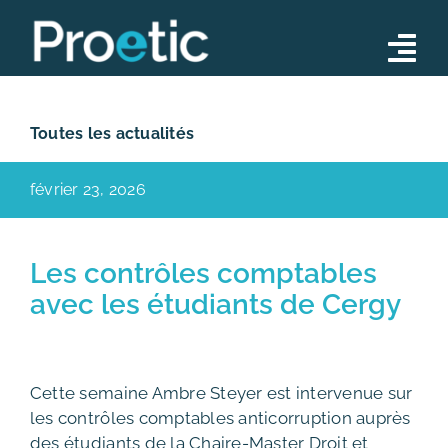
Skip
to
Tog
content
Nav
Conseil
Toutes les actualités
Opérations
février 23, 2026
Formations
Notre équipe
Les contrôles comptables
avec les étudiants de Cergy
Actualités
Contact
Cette semaine Ambre Steyer est intervenue sur
les contrôles comptables anticorruption auprès
des étudiants de la Chaire-Master Droit et