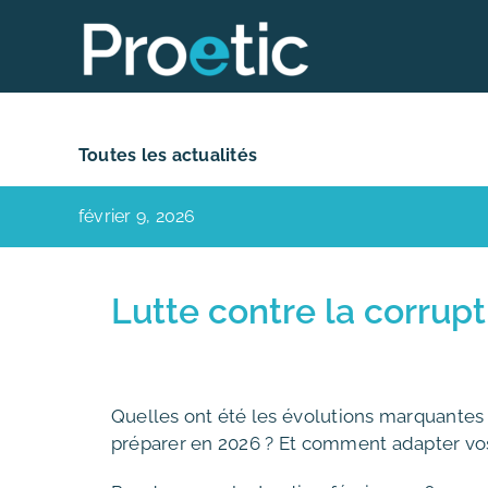
Skip
to
content
Toutes les actualités
février 9, 2026
Lutte contre la corrup
Quelles ont été les évolutions marquantes de
préparer en 2026 ? Et comment adapter vos