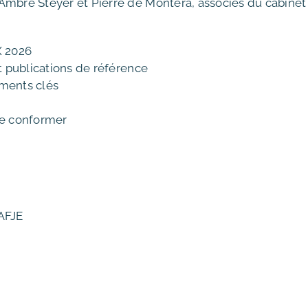
 Ambre Steyer et Pierre de Montera, associés du cabinet
 2026
et publications de référence
ements clés
 se conformer
’AFJE