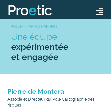
Skip
to
Tog
content
Nav
Conseil
Accueil
»
Pierre de Montera
Une équipe
Opérations
expérimentée
Formations
et engagée
Notre équipe
Actualités
Contact
Pierre de Montera
Associé et Directeur du Pôle Cartographie des
risques