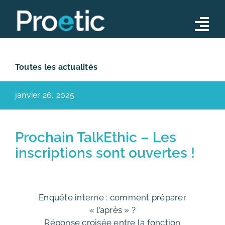
Skip
to
Tog
content
Nav
Conseil
Toutes les actualités
Opérations
janvier 26, 2025
Formations
Notre équipe
Prochain TalkEthic – Les
inscriptions sont ouvertes !
Actualités
Contact
Enquête interne : comment préparer
« l’après » ?
Réponse croisée entre la fonction