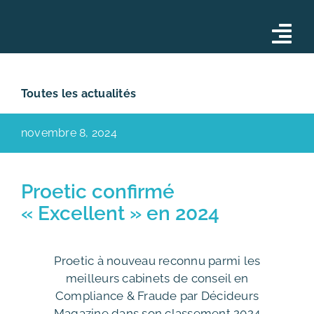
Skip
to
Tog
content
Nav
Conseil
Toutes les actualités
Opérations
novembre 8, 2024
Formations
Notre équipe
Proetic confirmé
« Excellent » en 2024
Actualités
Contact
Proetic à nouveau reconnu parmi les
meilleurs cabinets de conseil en
Compliance & Fraude par Décideurs
Magazine dans son classement 2024