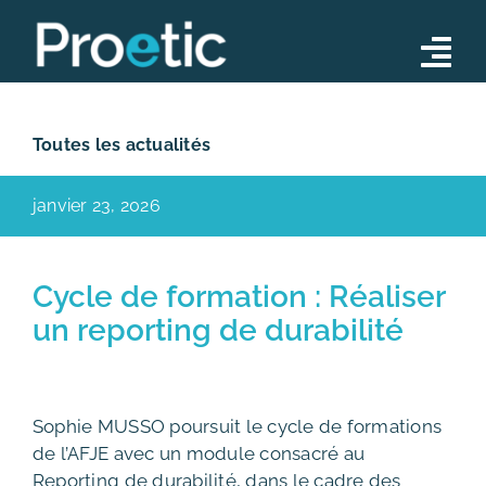
Skip
to
Tog
content
Nav
Conseil
Toutes les actualités
Opérations
janvier 23, 2026
Formations
Notre équipe
Cycle de formation : Réaliser
un reporting de durabilité
Actualités
Contact
Sophie MUSSO poursuit le cycle de formations
de l’AFJE avec un module consacré au
Reporting de durabilité, dans le cadre des