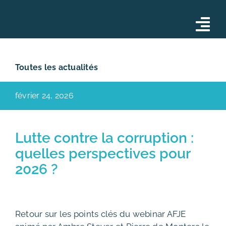
Skip
to
Tog
content
Nav
Conseil
Toutes les actualités
Opérations
février 24, 2026
Formations
Notre équipe
Lutte contre la corruption :
quelles perspectives pour
Actualités
2026 ?
Contact
Retour sur les points clés du webinar AFJE