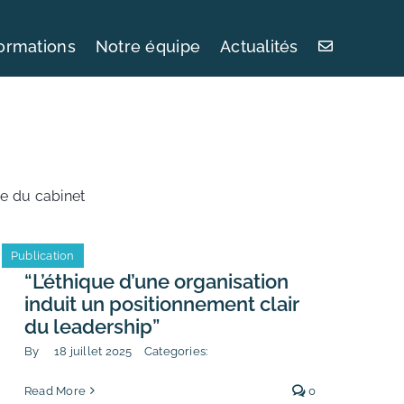
ormations
Notre équipe
Actualités
ie du cabinet
Publication
“L’éthique d’une organisation
induit un positionnement clair
du leadership”
By
18 juillet 2025
Categories:
Read More
0