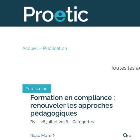
Skip
to
content
Accueil
»
Publication
Toutes les a
Publication
Formation en compliance :
renouveler les approches
pédagogiques
By
28 juillet 2026
Categories:
Read More
0