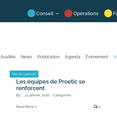
Conseil
Opérations
F
ctualités
News
Publication
Agenda
Évènement
V
Vie du cabinet
Les équipes de Proetic se
renforcent
By
22 janvier 2026
Categories:
Read More
0