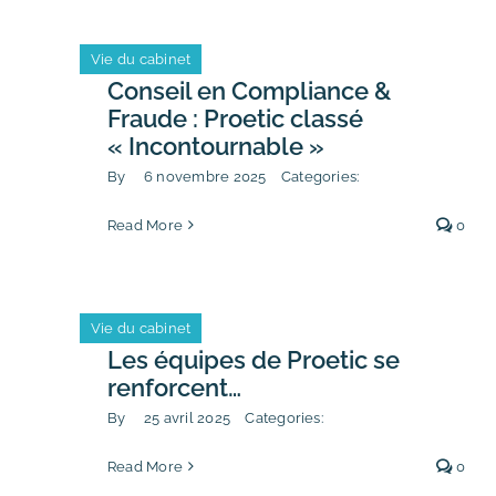
Vie du cabinet
Conseil en Compliance &
Fraude : Proetic classé
« Incontournable »
By
6 novembre 2025
Categories:
Read More
0
Vie du cabinet
Les équipes de Proetic se
renforcent…
By
25 avril 2025
Categories:
Read More
0