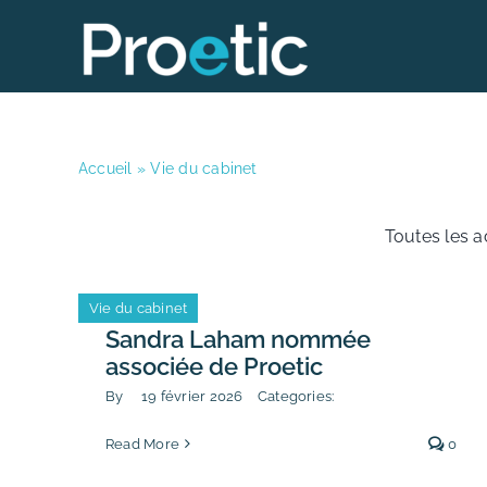
Skip
to
content
Accueil
»
Vie du cabinet
Toutes les a
Vie du cabinet
Sandra Laham nommée
associée de Proetic
By
19 février 2026
Categories:
Read More
0