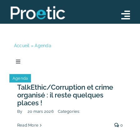
Skip
to
Tog
content
Nav
Conseil
Accueil
»
Agenda
Opérations
Formations
Toggle
Navigation
Toutes les actualités
Notre équipe
Agenda
TalkEthic/Corruption et crime
Actualités
organisé : il reste quelques
News
places !
Contact
By
20 mars 2026
Categories:
Publication
Read More
0
Agenda