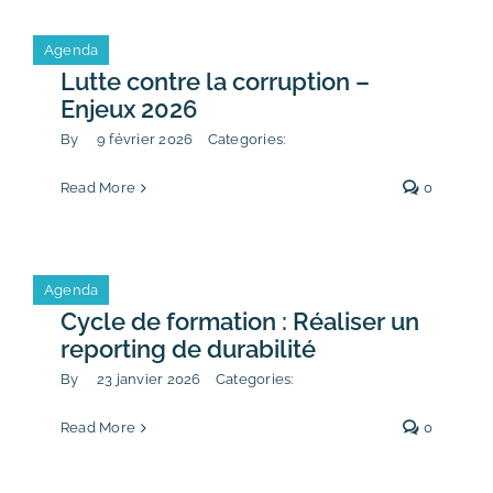
Agenda
Évènement
Lutte contre la corruption –
Enjeux 2026
By
9 février 2026
Categories:
Vie du cabinet
Read More
0
Agenda
Cycle de formation : Réaliser un
reporting de durabilité
By
23 janvier 2026
Categories:
Read More
0