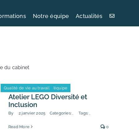
ormations
Notre équipe
Actualités
ie du cabinet
Leadership et cohésion d’équipe
Qualité de vie au travail
Leadership et cohésion d’équipe
Qualité de vie au travail
Atelier LEGO Diversité et
Inclusion
By
2 janvier 2025
Categories:
,
Tags:
,
Read More
0