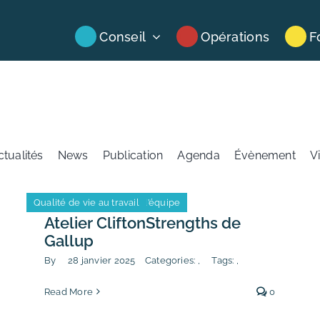
Conseil
Opérations
F
ctualités
News
Publication
Agenda
Évènement
V
Leadership et cohésion d’équipe
Qualité de vie au travail
Leadership et cohésion d’équipe
Qualité de vie au travail
Atelier CliftonStrengths de
Gallup
By
28 janvier 2025
Categories:
,
Tags:
,
Read More
0