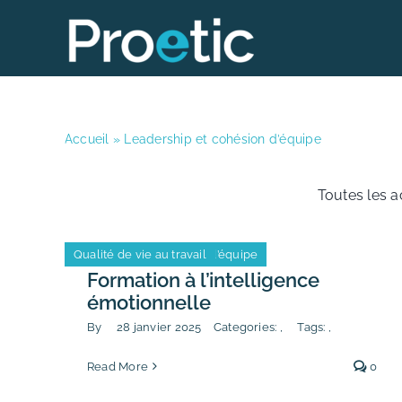
Skip
to
content
Accueil
»
Leadership et cohésion d’équipe
Toutes les a
Leadership et cohésion d’équipe
Qualité de vie au travail
Leadership et cohésion d’équipe
Qualité de vie au travail
Formation à l’intelligence
émotionnelle
By
28 janvier 2025
Categories:
,
Tags:
,
Read More
0